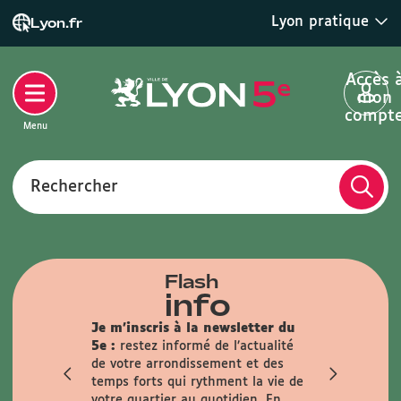
Lyon pratique
Lyon.fr
Accès 
mon
compt
Menu
Rechercher
Flash
info
 :
Toutes
Je m'inscris à la newsletter du
ent sur
5e :
restez informé de l’actualité
t.
de votre arrondissement et des
sance
temps forts qui rythment la vie de
alisée (pour
votre quartier au quotidien.
En