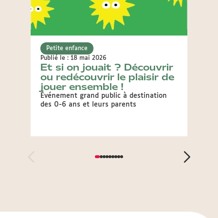
Petite enfance
Petit
Publié le : 18 mai 2026
Publié 
Et si on jouait ? Découvrir
Léon
ou redécouvrir le plaisir de
née
jouer ensemble !
L'ouve
créati
Événement grand public à destination
format
des 0-6 ans et leurs parents
secteu