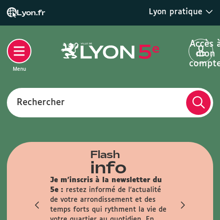
Lyon pratique
Lyon.fr
Accès 
mon
compt
Menu
Rechercher
Flash
info
 :
Toutes
Je m'inscris à la newsletter du
ent sur
5e :
restez informé de l’actualité
t.
de votre arrondissement et des
sance
temps forts qui rythment la vie de
alisée (pour
votre quartier au quotidien.
En