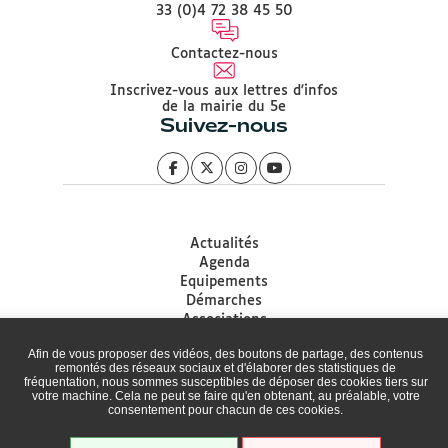
33 (0)4 72 38 45 50
Contactez-nous
Inscrivez-vous aux lettres d'infos
de la mairie du 5e
Suivez-nous
Actualités
Agenda
Equipements
Démarches
Associations
Accessibilité
Afin de vous proposer des vidéos, des boutons de partage, des contenus
Plan du site
remontés des réseaux sociaux et d'élaborer des statistiques de
Mentions légales
fréquentation, nous sommes susceptibles de déposer des cookies tiers sur
votre machine. Cela ne peut se faire qu'en obtenant, au préalable, votre
Protection des données
consentement pour chacun de ces cookies.
Politique de gestion des Cookies
Cookies