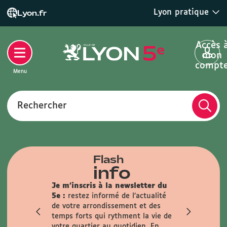
Lyon pratique
Lyon.fr
Accès 
mon
compt
Menu
Rechercher
Flash
info
 :
Toutes
Je m'inscris à la newsletter du
ent sur
5e :
restez informé de l’actualité
t.
de votre arrondissement et des
sance
temps forts qui rythment la vie de
alisée (pour
votre quartier au quotidien.
En