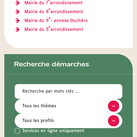
e
Mairie du 7
arrondissement
e
Mairie du 8
arrondissement
e
Mairie du 9
- annexe Duchère
e
Mairie du 9
arrondissement
Recherche démarches
Services en ligne uniquement