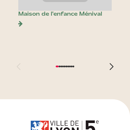
Maison de l'enfance Ménival
March
et vie
Comm