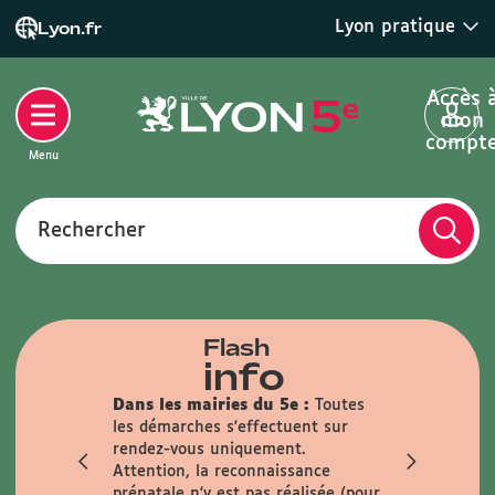
Lyon pratique
Lyon.fr
Accès 
mon
compt
Menu
Rechercher
Flash
info
Dans les mairies du 5e :
Toutes
Je m'inscri
les démarches s'effectuent sur
5e :
restez 
rendez-vous uniquement.
de votre ar
Attention, la reconnaissance
temps forts
prénatale n'y est pas réalisée (pour
votre quarti