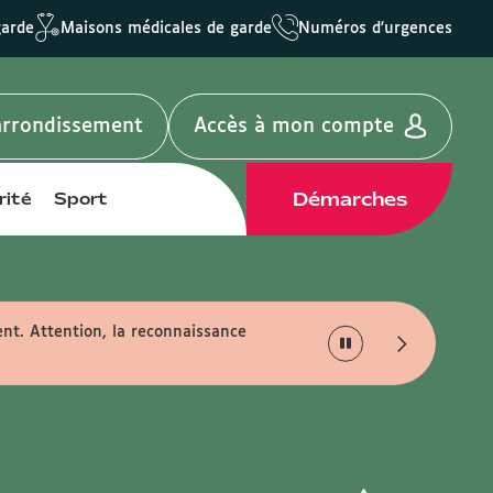
garde
Maisons médicales de garde
Numéros d'urgences
'arrondissement
Accès à mon compte
Démarches
rité
Sport
nt. Attention, la reconnaissance
Je m'inscris à la news
la vie de votre quartier