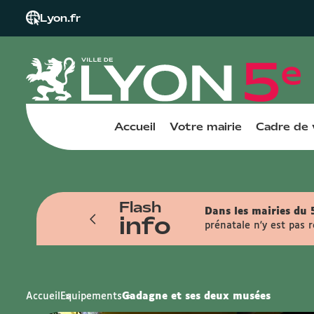
Lyon.fr
Accueil
Votre mairie
Cadre de 
Flash
Dans les mairies du 5
info
prénatale n'y est pas 
Accueil
Equipements
Gadagne et ses deux musées