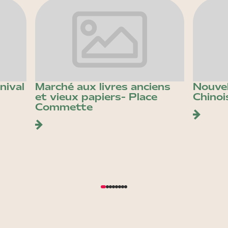
nival
Marché aux livres anciens
Nouvel
et vieux papiers- Place
Chinoi
Commette