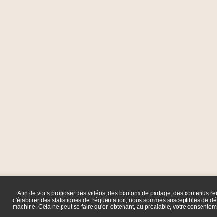
Afin de vous proposer des vidéos, des boutons de partage, des contenus r
d'élaborer des statistiques de fréquentation, nous sommes susceptibles de dép
machine. Cela ne peut se faire qu'en obtenant, au préalable, votre consente