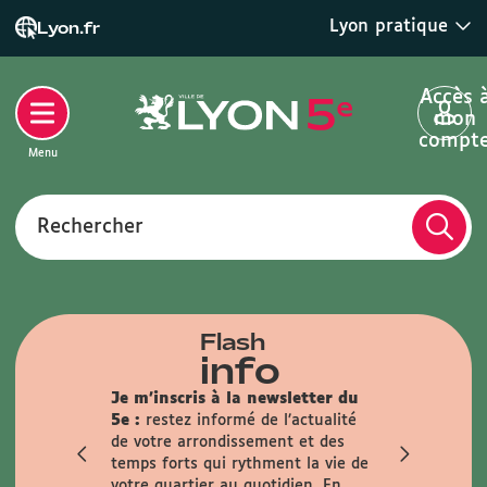
Lyon pratique
Lyon.fr
Accès 
mon
compt
Menu
Rechercher
Flash
info
Dans les mairies du 5e :
Toutes
Je m'inscris à la newsl
les démarches s'effectuent sur
5e :
restez informé de l’
rendez-vous uniquement.
de votre arrondissement
Attention, la reconnaissance
temps forts qui rythment
prénatale n'y est pas réalisée (pour
votre quartier au quotidi