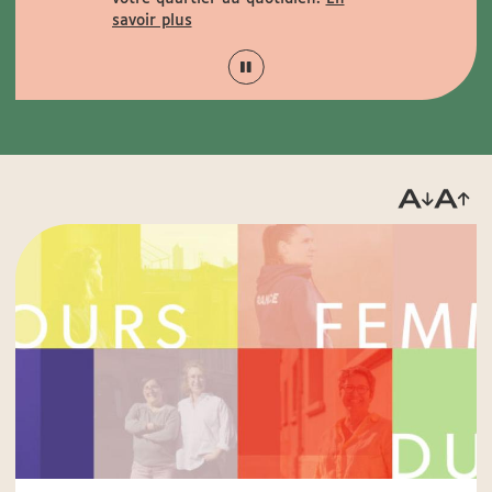
a mairie annexe).
savoir plus